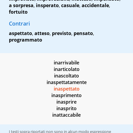
a sorpresa
,
insperato
,
casuale
,
accidentale
,
fortuito
Contrari
aspettato
,
atteso
,
previsto
,
pensato
,
programmato
inarrivabile
inarticolato
inascoltato
inaspettatamente
inaspettato
inasprimento
inasprire
inasprito
inattaccabile
I testi sopra riportati non sono in alcun modo espressione