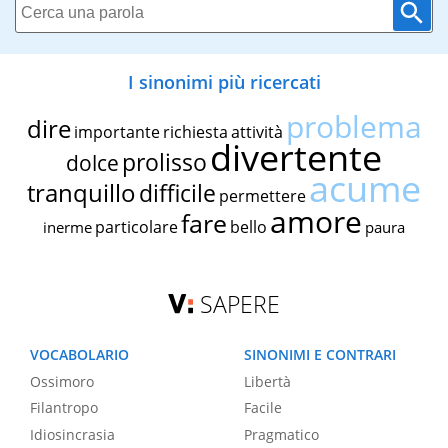
I sinonimi più ricercati
problema
dire
importante
richiesta
attività
divertente
prolisso
dolce
acume
tranquillo
difficile
permettere
amore
fare
particolare
bello
inerme
paura
SAPERE
VOCABOLARIO
SINONIMI E CONTRARI
Ossimoro
Libertà
Filantropo
Facile
Idiosincrasia
Pragmatico