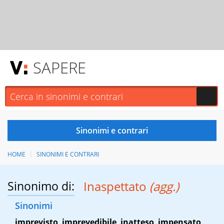
SAPERE
HOME
SINONIMI E CONTRARI
Sinonimo di:
Inaspettato
(agg.)
Sinonimi
imprevisto
,
imprevedibile
,
inatteso
,
impensato
,