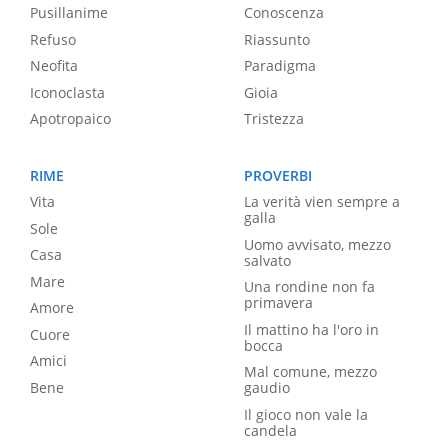
Pusillanime
Conoscenza
Refuso
Riassunto
Neofita
Paradigma
Iconoclasta
Gioia
Apotropaico
Tristezza
RIME
PROVERBI
Vita
La verità vien sempre a
galla
Sole
Uomo avvisato, mezzo
Casa
salvato
Mare
Una rondine non fa
primavera
Amore
Il mattino ha l'oro in
Cuore
bocca
Amici
Mal comune, mezzo
Bene
gaudio
Il gioco non vale la
candela