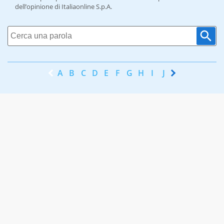
dell’opinione di Italiaonline S.p.A.
A
B
C
D
E
F
G
H
I
J
K
L
M
N