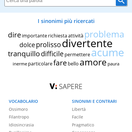
I sinonimi più ricercati
problema
dire
importante
richiesta
attività
divertente
prolisso
dolce
acume
tranquillo
difficile
permettere
amore
fare
particolare
bello
inerme
paura
SAPERE
VOCABOLARIO
SINONIMI E CONTRARI
Ossimoro
Libertà
Filantropo
Facile
Idiosincrasia
Pragmatico