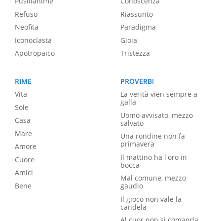
Pusillanime
Conoscenza
Refuso
Riassunto
Neofita
Paradigma
Iconoclasta
Gioia
Apotropaico
Tristezza
RIME
PROVERBI
Vita
La verità vien sempre a
galla
Sole
Uomo avvisato, mezzo
Casa
salvato
Mare
Una rondine non fa
primavera
Amore
Il mattino ha l'oro in
Cuore
bocca
Amici
Mal comune, mezzo
Bene
gaudio
Il gioco non vale la
candela
Al cuor non si comanda