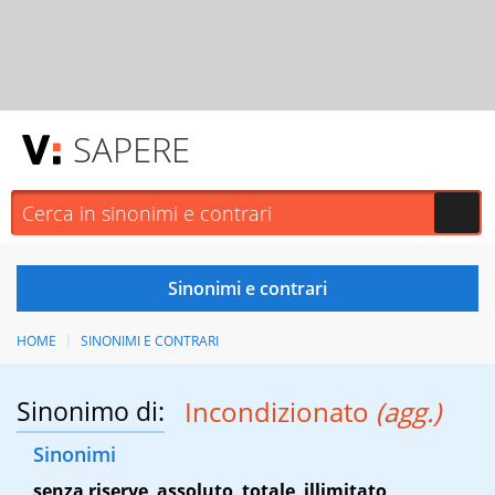
SAPERE
HOME
SINONIMI E CONTRARI
Sinonimo di:
Incondizionato
(agg.)
Sinonimi
senza riserve
,
assoluto
,
totale
,
illimitato
,