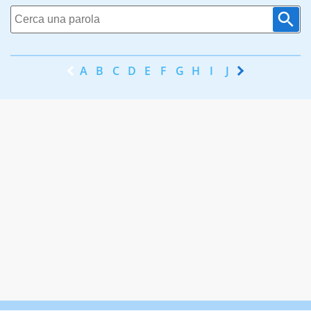
A
B
C
D
E
F
G
H
I
J
K
L
M
N