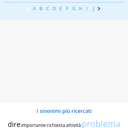
A
B
C
D
E
F
G
H
I
J
K
L
M
N
I sinonimi più ricercati
problema
dire
importante
richiesta
attività