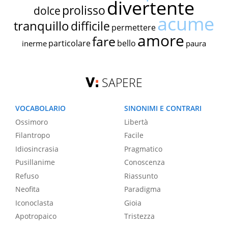
divertente
prolisso
dolce
acume
tranquillo
difficile
permettere
amore
fare
particolare
bello
inerme
paura
SAPERE
VOCABOLARIO
SINONIMI E CONTRARI
Ossimoro
Libertà
Filantropo
Facile
Idiosincrasia
Pragmatico
Pusillanime
Conoscenza
Refuso
Riassunto
Neofita
Paradigma
Iconoclasta
Gioia
Apotropaico
Tristezza