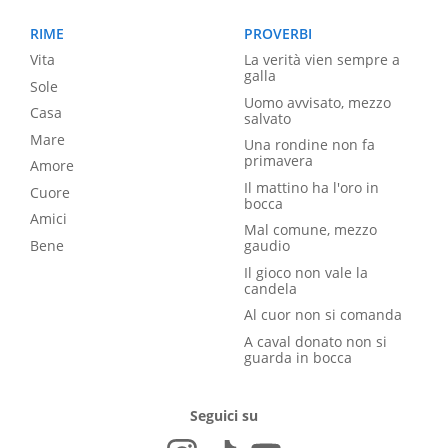
RIME
PROVERBI
Vita
La verità vien sempre a
galla
Sole
Uomo avvisato, mezzo
Casa
salvato
Mare
Una rondine non fa
primavera
Amore
Il mattino ha l'oro in
Cuore
bocca
Amici
Mal comune, mezzo
Bene
gaudio
Il gioco non vale la
candela
Al cuor non si comanda
A caval donato non si
guarda in bocca
Seguici su