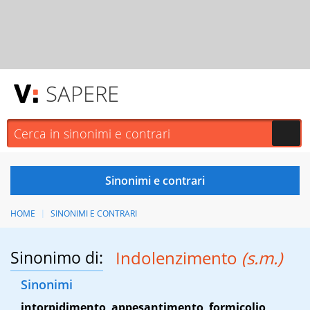
SAPERE
HOME
SINONIMI E CONTRARI
Sinonimo di:
Indolenzimento
(s.m.)
Sinonimi
intorpidimento
,
appesantimento
,
formicolio
,