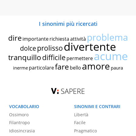
I sinonimi più ricercati
problema
dire
importante
richiesta
attività
divertente
prolisso
dolce
acume
tranquillo
difficile
permettere
amore
fare
particolare
bello
inerme
paura
SAPERE
VOCABOLARIO
SINONIMI E CONTRARI
Ossimoro
Libertà
Filantropo
Facile
Idiosincrasia
Pragmatico