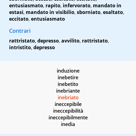
entusiasmato
,
rapito
,
infervorato
,
mandato in
estasi
,
mandato in visibilio
,
sborniato
,
esaltato
,
eccitato
,
entusiasmato
Contrari
rattristato
,
depresso
,
avvilito
,
rattristato
,
intristito
,
depresso
induzione
inebetire
inebetito
inebriante
inebriato
ineccepibile
ineccepibilità
ineccepibilmente
inedia