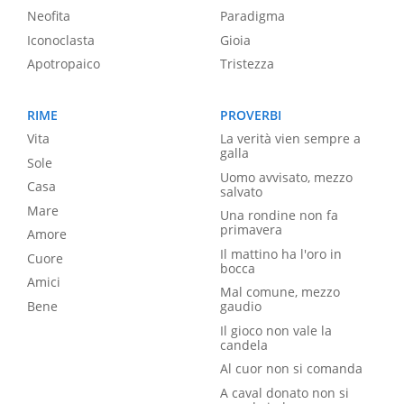
Neofita
Paradigma
Iconoclasta
Gioia
Apotropaico
Tristezza
RIME
PROVERBI
Vita
La verità vien sempre a
galla
Sole
Uomo avvisato, mezzo
Casa
salvato
Mare
Una rondine non fa
primavera
Amore
Il mattino ha l'oro in
Cuore
bocca
Amici
Mal comune, mezzo
Bene
gaudio
Il gioco non vale la
candela
Al cuor non si comanda
A caval donato non si