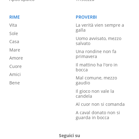
RIME
PROVERBI
Vita
La verità vien sempre a
galla
Sole
Uomo avvisato, mezzo
Casa
salvato
Mare
Una rondine non fa
primavera
Amore
Il mattino ha l'oro in
Cuore
bocca
Amici
Mal comune, mezzo
Bene
gaudio
Il gioco non vale la
candela
Al cuor non si comanda
A caval donato non si
guarda in bocca
Seguici su