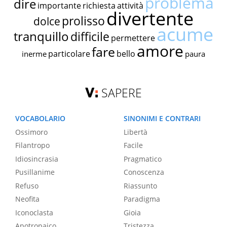
problema
dire
importante
richiesta
attività
divertente
prolisso
dolce
acume
tranquillo
difficile
permettere
amore
fare
particolare
bello
inerme
paura
SAPERE
VOCABOLARIO
SINONIMI E CONTRARI
Ossimoro
Libertà
Filantropo
Facile
Idiosincrasia
Pragmatico
Pusillanime
Conoscenza
Refuso
Riassunto
Neofita
Paradigma
Iconoclasta
Gioia
Apotropaico
Tristezza