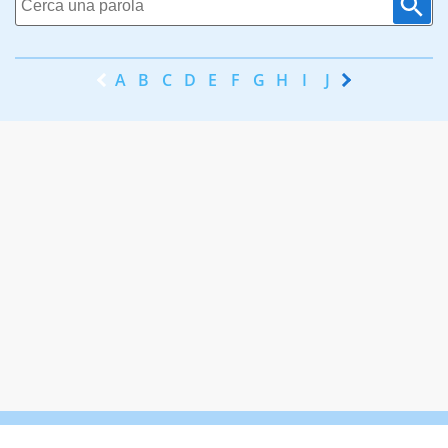
A
B
C
D
E
F
G
H
I
J
K
L
M
N