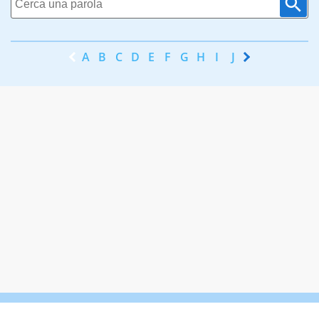
A
B
C
D
E
F
G
H
I
J
K
L
M
N