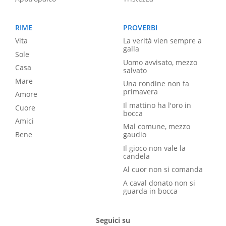
RIME
PROVERBI
Vita
La verità vien sempre a
galla
Sole
Uomo avvisato, mezzo
Casa
salvato
Mare
Una rondine non fa
primavera
Amore
Il mattino ha l'oro in
Cuore
bocca
Amici
Mal comune, mezzo
Bene
gaudio
Il gioco non vale la
candela
Al cuor non si comanda
A caval donato non si
guarda in bocca
Seguici su