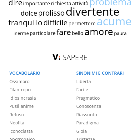
problema
dire
importante
richiesta
attività
divertente
prolisso
dolce
acume
tranquillo
difficile
permettere
amore
fare
particolare
bello
inerme
paura
SAPERE
VOCABOLARIO
SINONIMI E CONTRARI
Ossimoro
Libertà
Filantropo
Facile
Idiosincrasia
Pragmatico
Pusillanime
Conoscenza
Refuso
Riassunto
Neofita
Paradigma
Iconoclasta
Gioia
Apotropaico
Tristezza