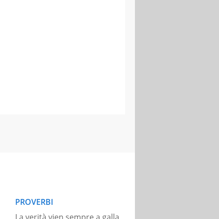
PROVERBI
La verità vien sempre a galla