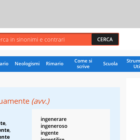
Come si
Strum
ario
Neologismi
Rimario
Scuola
scrive
Uti
nuamente
(avv.)
ingenerare
te
,
ingeneroso
ente
,
ingente
ente
ingentilire