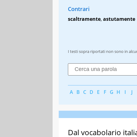
Contrari
scaltramente
,
astutamente
I testi sopra riportati non sono in alc
A
B
C
D
E
F
G
H
I
J
Dal vocabolario itali