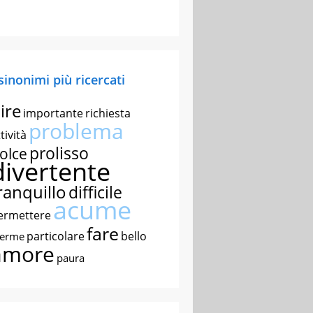
 sinonimi più ricercati
ire
importante
richiesta
problema
tività
prolisso
olce
divertente
ranquillo
difficile
acume
ermettere
fare
particolare
bello
nerme
amore
paura