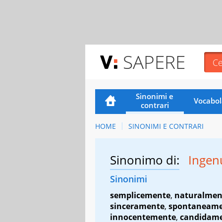
SAPERE
Sinonimi e
Vocabol
contrari
HOME
SINONIMI E CONTRARI
Sinonimo di:
Inge
Sinonimi
semplicemente
,
naturalmen
sinceramente
,
spontaneam
innocentemente
,
candidam