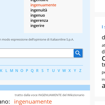
ingenuamente
ingenuità
ingenuo
ingerenza
ingerire
I
d
un modo espressione dell’opinione di Italiaonline S.p.A.
at
d
t
K
L
M
N
O
P
Q
R
S
T
U
V
W
X
Y
Z
p
i
tratto dalla voce INGENUAMENTE del Wikizionario
ano:
ingenuamente