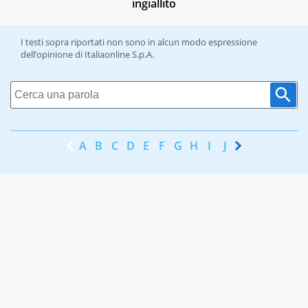
ingiallito
I testi sopra riportati non sono in alcun modo espressione
dell’opinione di Italiaonline S.p.A.
A
B
C
D
E
F
G
H
I
J
K
L
M
N