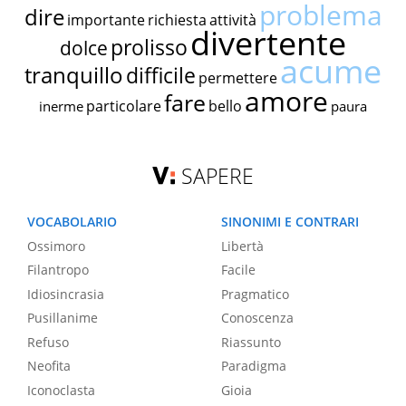
problema
dire
importante
richiesta
attività
divertente
prolisso
dolce
acume
tranquillo
difficile
permettere
amore
fare
particolare
bello
inerme
paura
SAPERE
VOCABOLARIO
SINONIMI E CONTRARI
Ossimoro
Libertà
Filantropo
Facile
Idiosincrasia
Pragmatico
Pusillanime
Conoscenza
Refuso
Riassunto
Neofita
Paradigma
Iconoclasta
Gioia