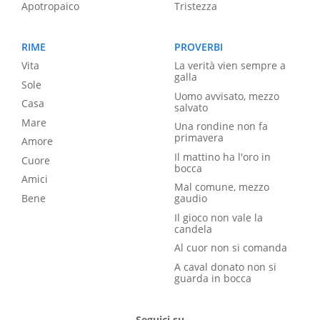
Apotropaico
Tristezza
RIME
PROVERBI
Vita
La verità vien sempre a
galla
Sole
Uomo avvisato, mezzo
Casa
salvato
Mare
Una rondine non fa
primavera
Amore
Il mattino ha l'oro in
Cuore
bocca
Amici
Mal comune, mezzo
Bene
gaudio
Il gioco non vale la
candela
Al cuor non si comanda
A caval donato non si
guarda in bocca
Seguici su