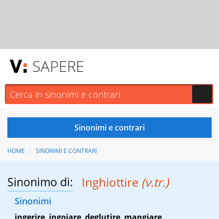
SAPERE
HOME
SINONIMI E CONTRARI
Sinonimo di:
Inghiottire
(v.tr.)
Sinonimi
ingerire
,
ingoiare
,
deglutire
,
mangiare
,