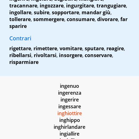
tracannare
,
ingozzare
,
ingurgitare
,
trangugiare
,
ingollare
,
subire
,
sopportare
,
mandar giù
,
tollerare
,
sommergere
,
consumare
,
divorare
,
far
sparire
Contrari
rigettare
,
rimettere
,
vomitare
,
sputare
,
reagire
,
ribellarsi
,
rivoltarsi
,
insorgere
,
conservare
,
risparmiare
ingenuo
ingerenza
ingerire
ingessare
inghiottire
inghippo
inghirlandare
ingiallire