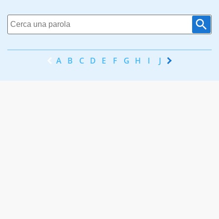
A
B
C
D
E
F
G
H
I
J
K
L
M
N