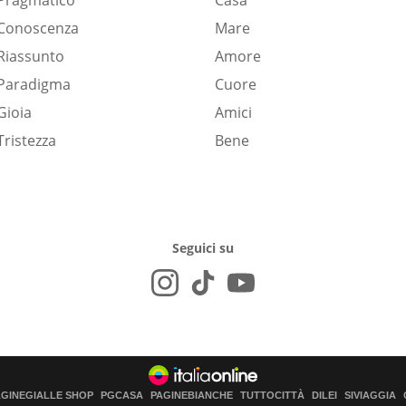
Pragmatico
Casa
Conoscenza
Mare
Riassunto
Amore
Paradigma
Cuore
Gioia
Amici
Tristezza
Bene
Seguici su
AGINEGIALLE SHOP
PGCASA
PAGINEBIANCHE
TUTTOCITTÀ
DILEI
SIVIAGGIA