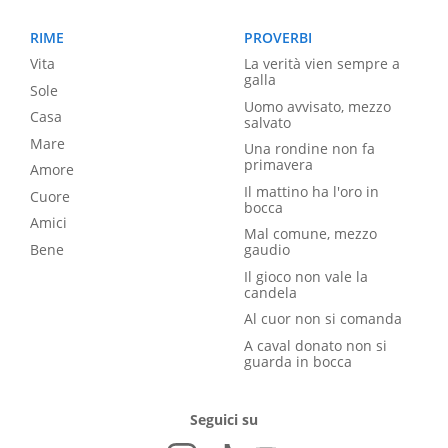
RIME
PROVERBI
Vita
La verità vien sempre a
galla
Sole
Uomo avvisato, mezzo
Casa
salvato
Mare
Una rondine non fa
primavera
Amore
Il mattino ha l'oro in
Cuore
bocca
Amici
Mal comune, mezzo
Bene
gaudio
Il gioco non vale la
candela
Al cuor non si comanda
A caval donato non si
guarda in bocca
Seguici su