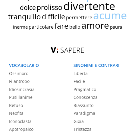
divertente
prolisso
dolce
acume
tranquillo
difficile
permettere
amore
fare
particolare
bello
inerme
paura
SAPERE
VOCABOLARIO
SINONIMI E CONTRARI
Ossimoro
Libertà
Filantropo
Facile
Idiosincrasia
Pragmatico
Pusillanime
Conoscenza
Refuso
Riassunto
Neofita
Paradigma
Iconoclasta
Gioia
Apotropaico
Tristezza