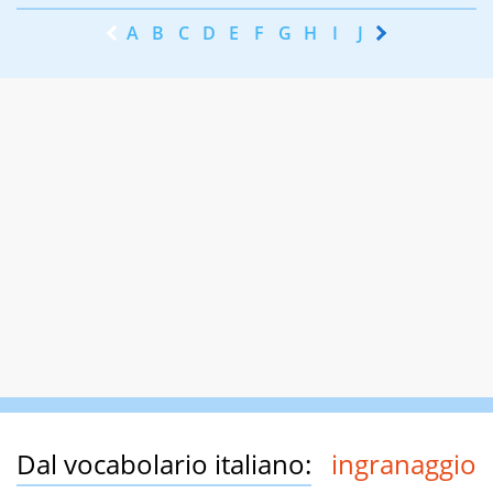
A
B
C
D
E
F
G
H
I
J
K
L
M
N
Dal vocabolario italiano:
ingranaggio