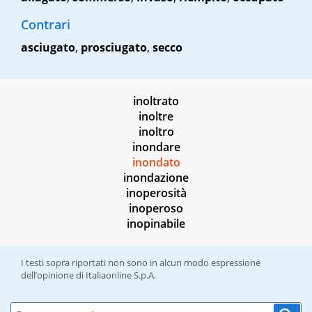
Contrari
asciugato
,
prosciugato
,
secco
inoltrato
inoltre
inoltro
inondare
inondato
inondazione
inoperosità
inoperoso
inopinabile
I testi sopra riportati non sono in alcun modo espressione
dell’opinione di Italiaonline S.p.A.