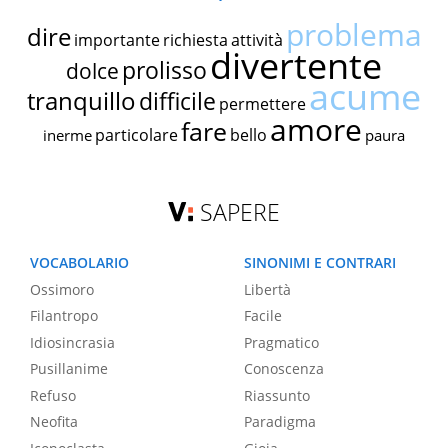
problema
dire
importante
richiesta
attività
divertente
prolisso
dolce
acume
tranquillo
difficile
permettere
amore
fare
particolare
bello
inerme
paura
SAPERE
VOCABOLARIO
SINONIMI E CONTRARI
Ossimoro
Libertà
Filantropo
Facile
Idiosincrasia
Pragmatico
Pusillanime
Conoscenza
Refuso
Riassunto
Neofita
Paradigma