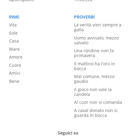
RIME
PROVERBI
Vita
La verità vien sempre a
galla
Sole
Uomo avvisato, mezzo
Casa
salvato
Mare
Una rondine non fa
primavera
Amore
Il mattino ha l'oro in
Cuore
bocca
Amici
Mal comune, mezzo
Bene
gaudio
Il gioco non vale la
candela
Al cuor non si comanda
A caval donato non si
guarda in bocca
Seguici su