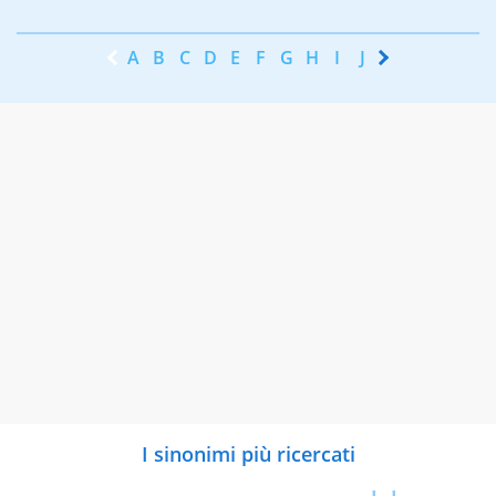
A
B
C
D
E
F
G
H
I
J
K
L
M
N
I sinonimi più ricercati