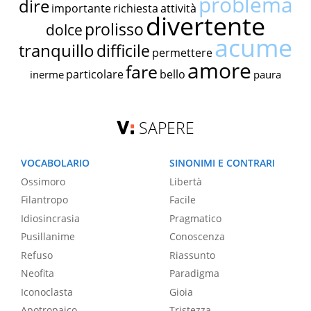
problema
dire
importante
richiesta
attività
divertente
prolisso
dolce
acume
tranquillo
difficile
permettere
amore
fare
particolare
bello
inerme
paura
SAPERE
VOCABOLARIO
SINONIMI E CONTRARI
Ossimoro
Libertà
Filantropo
Facile
Idiosincrasia
Pragmatico
Pusillanime
Conoscenza
Refuso
Riassunto
Neofita
Paradigma
Iconoclasta
Gioia
Apotropaico
Tristezza