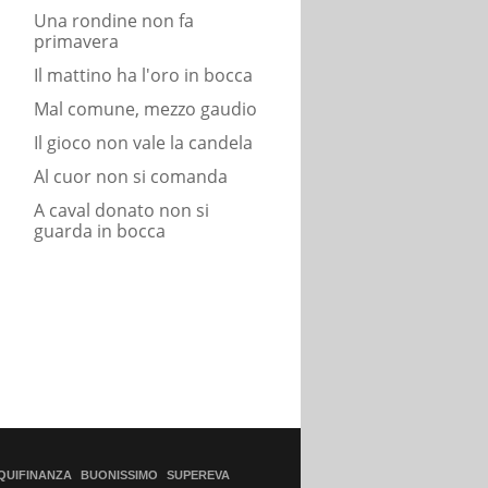
Una rondine non fa
primavera
Il mattino ha l'oro in bocca
Mal comune, mezzo gaudio
Il gioco non vale la candela
Al cuor non si comanda
A caval donato non si
guarda in bocca
QUIFINANZA
BUONISSIMO
SUPEREVA