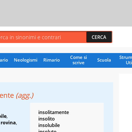
Come si
Strum
ario
Neologismi
Rimario
Scuola
scrive
Uti
vente
(agg.)
insolitamente
ile
,
insolito
 rovina
,
insolubile
insoluto