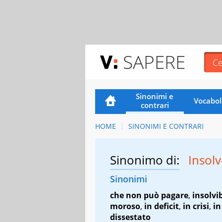
SAPERE
Sinonimi e
Vocabol
contrari
HOME
SINONIMI E CONTRARI
Sinonimo di:
Insol
Sinonimi
che non può pagare
,
insolvib
moroso
,
in deficit
,
in crisi
,
in
dissestato