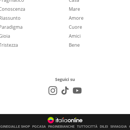
Pragmatico
Casa
Conoscenza
Mare
Riassunto
Amore
Paradigma
Cuore
Gioia
Amici
Tristezza
Bene
Seguici su
AGINEGIALLE SHOP
PGCASA
PAGINEBIANCHE
TUTTOCITTÀ
DILEI
SIVIAGGIA