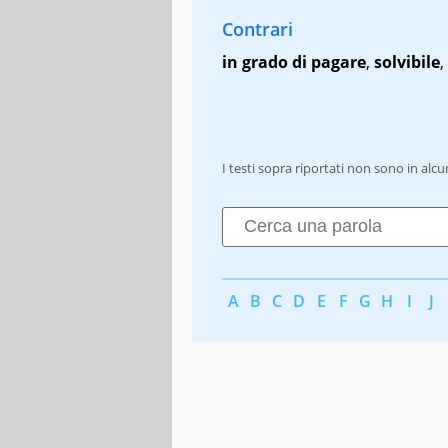
Contrari
in grado di pagare
,
solvibile
,
I testi sopra riportati non sono in alc
A
B
C
D
E
F
G
H
I
J