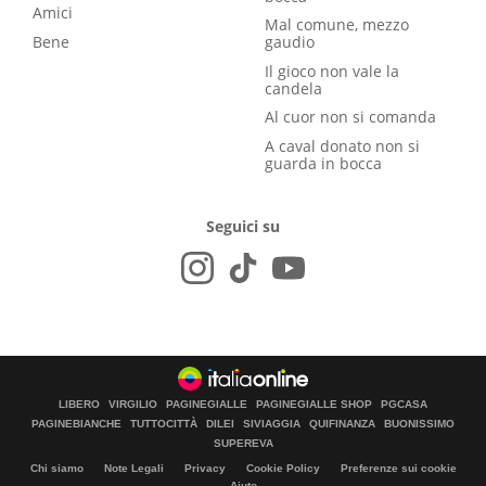
Amici
Mal comune, mezzo
Bene
gaudio
Il gioco non vale la
candela
Al cuor non si comanda
A caval donato non si
guarda in bocca
Seguici su
LIBERO
VIRGILIO
PAGINEGIALLE
PAGINEGIALLE SHOP
PGCASA
PAGINEBIANCHE
TUTTOCITTÀ
DILEI
SIVIAGGIA
QUIFINANZA
BUONISSIMO
SUPEREVA
Chi siamo
Note Legali
Privacy
Cookie Policy
Preferenze sui cookie
Aiuto