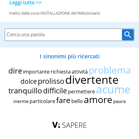
Leggi tutto >>
tratto dalla voce INSTALLAZIONE del Wikizionario
I sinonimi più ricercati
problema
dire
importante
richiesta
attività
divertente
prolisso
dolce
acume
tranquillo
difficile
permettere
amore
fare
particolare
bello
inerme
paura
SAPERE