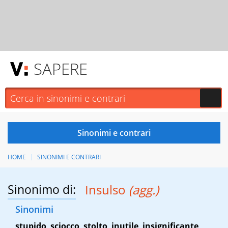
SAPERE
HOME
SINONIMI E CONTRARI
Sinonimo di:
Insulso
(agg.)
Sinonimi
stupido
,
sciocco
,
stolto
,
inutile
,
insignificante
,