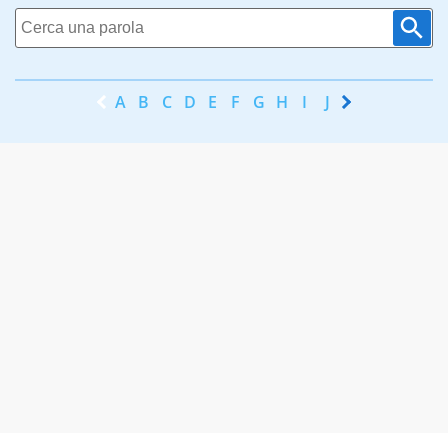
A
B
C
D
E
F
G
H
I
J
K
L
M
N