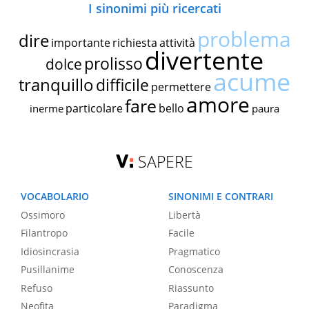
I sinonimi più ricercati
problema
dire
importante
richiesta
attività
divertente
prolisso
dolce
acume
tranquillo
difficile
permettere
amore
fare
particolare
bello
inerme
paura
SAPERE
VOCABOLARIO
SINONIMI E CONTRARI
Ossimoro
Libertà
Filantropo
Facile
Idiosincrasia
Pragmatico
Pusillanime
Conoscenza
Refuso
Riassunto
Neofita
Paradigma