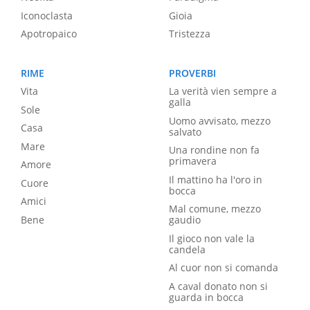
Iconoclasta
Gioia
Apotropaico
Tristezza
RIME
PROVERBI
Vita
La verità vien sempre a
galla
Sole
Uomo avvisato, mezzo
Casa
salvato
Mare
Una rondine non fa
primavera
Amore
Il mattino ha l'oro in
Cuore
bocca
Amici
Mal comune, mezzo
Bene
gaudio
Il gioco non vale la
candela
Al cuor non si comanda
A caval donato non si
guarda in bocca