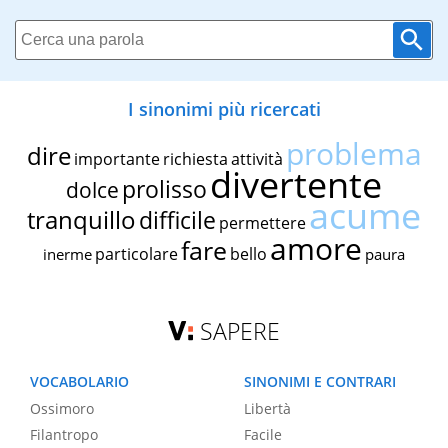
I sinonimi più ricercati
problema
dire
importante
richiesta
attività
divertente
prolisso
dolce
acume
tranquillo
difficile
permettere
amore
fare
particolare
bello
inerme
paura
SAPERE
VOCABOLARIO
SINONIMI E CONTRARI
Ossimoro
Libertà
Filantropo
Facile