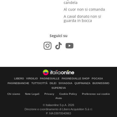
candela
Al cuor non si comanda
A caval donato non si
guarda in bocca
Seguici su
LIBERO
VIRGILIO
PAGINEGIALLE
PAGINEGIALLE SHOP
PGCASA
PAGINEBIANCHE
TUTTOCITTÀ
DILEI
SIVIAGGIA
QUIFINANZA
BUONISSIMO
SUPEREVA
Chi siamo
Note Legali
Privacy
Cookie Policy
Preferenze sui cookie
Aiuto
© Italiaonline S.p.A. 2026
Direzione e coordinamento di Libero Acquisition S.á r.l.
P. IVA 03970540963