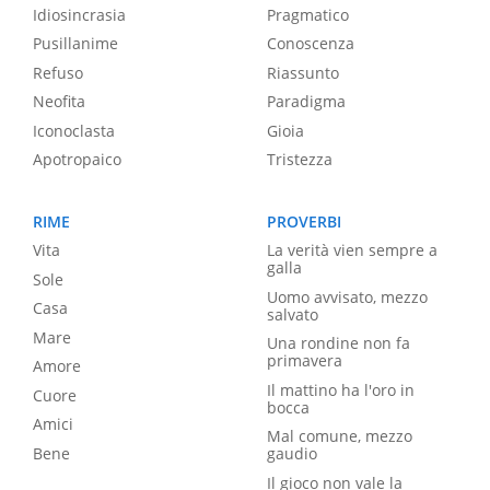
Idiosincrasia
Pragmatico
Pusillanime
Conoscenza
Refuso
Riassunto
Neofita
Paradigma
Iconoclasta
Gioia
Apotropaico
Tristezza
RIME
PROVERBI
Vita
La verità vien sempre a
galla
Sole
Uomo avvisato, mezzo
Casa
salvato
Mare
Una rondine non fa
primavera
Amore
Il mattino ha l'oro in
Cuore
bocca
Amici
Mal comune, mezzo
Bene
gaudio
Il gioco non vale la