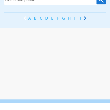
A
B
C
D
E
F
G
H
I
J
K
L
M
N