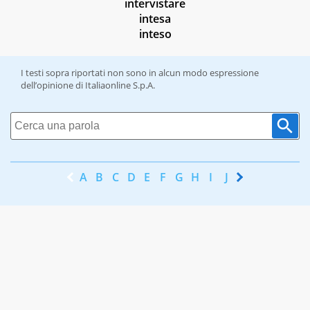
intervistare
intesa
inteso
I testi sopra riportati non sono in alcun modo espressione
dell’opinione di Italiaonline S.p.A.
A
B
C
D
E
F
G
H
I
J
K
L
M
N