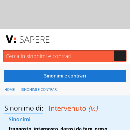
SAPERE
HOME
SINONIMI E CONTRARI
Sinonimo di:
Intervenuto
(v.)
Sinonimi
frapposto
,
interposto
,
datosi da fare
,
preso