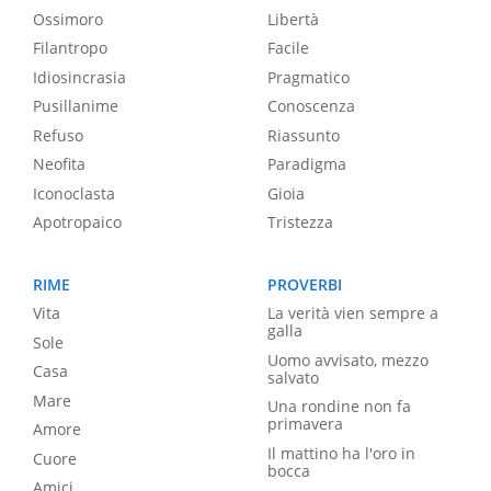
Ossimoro
Libertà
Filantropo
Facile
Idiosincrasia
Pragmatico
Pusillanime
Conoscenza
Refuso
Riassunto
Neofita
Paradigma
Iconoclasta
Gioia
Apotropaico
Tristezza
RIME
PROVERBI
Vita
La verità vien sempre a
galla
Sole
Uomo avvisato, mezzo
Casa
salvato
Mare
Una rondine non fa
primavera
Amore
Il mattino ha l'oro in
Cuore
bocca
Amici