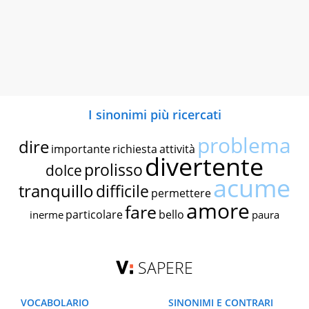
I sinonimi più ricercati
problema
dire
importante
richiesta
attività
divertente
prolisso
dolce
acume
tranquillo
difficile
permettere
amore
fare
particolare
bello
inerme
paura
SAPERE
VOCABOLARIO
SINONIMI E CONTRARI