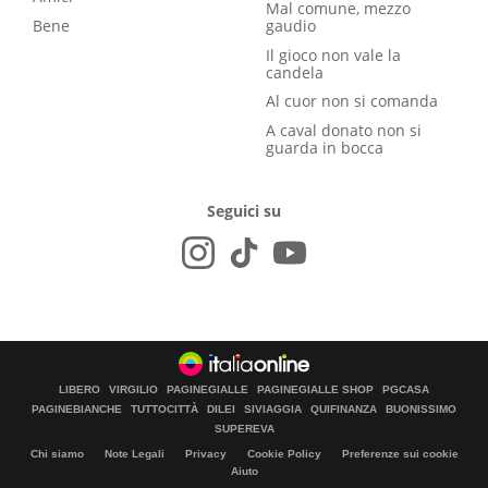
Mal comune, mezzo
Bene
gaudio
Il gioco non vale la
candela
Al cuor non si comanda
A caval donato non si
guarda in bocca
Seguici su
LIBERO
VIRGILIO
PAGINEGIALLE
PAGINEGIALLE SHOP
PGCASA
PAGINEBIANCHE
TUTTOCITTÀ
DILEI
SIVIAGGIA
QUIFINANZA
BUONISSIMO
SUPEREVA
Chi siamo
Note Legali
Privacy
Cookie Policy
Preferenze sui cookie
Aiuto