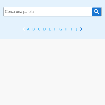
A
B
C
D
E
F
G
H
I
J
K
L
M
N