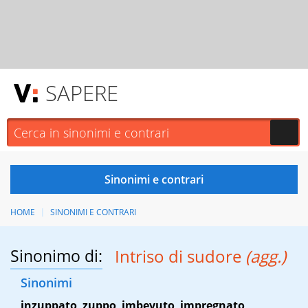
SAPERE
HOME
SINONIMI E CONTRARI
Sinonimo di:
Intriso di sudore
(agg.)
Sinonimi
inzuppato
,
zuppo
,
imbevuto
,
impregnato
,