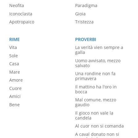
Neofita
Paradigma
Iconoclasta
Gioia
Apotropaico
Tristezza
RIME
PROVERBI
Vita
La verità vien sempre a
galla
Sole
Uomo avvisato, mezzo
Casa
salvato
Mare
Una rondine non fa
primavera
Amore
Il mattino ha l'oro in
Cuore
bocca
Amici
Mal comune, mezzo
Bene
gaudio
Il gioco non vale la
candela
Al cuor non si comanda
A caval donato non si