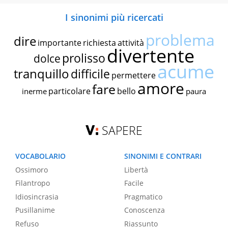
I sinonimi più ricercati
problema
dire
importante
richiesta
attività
divertente
prolisso
dolce
acume
tranquillo
difficile
permettere
amore
fare
particolare
bello
inerme
paura
SAPERE
VOCABOLARIO
SINONIMI E CONTRARI
Ossimoro
Libertà
Filantropo
Facile
Idiosincrasia
Pragmatico
Pusillanime
Conoscenza
Refuso
Riassunto