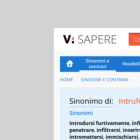
SAPERE
Sinonimi e
Vocabol
contrari
HOME
SINONIMI E CONTRARI
Sinonimo di:
Intruf
Sinonimi
introdursi furtivamente
,
inf
penetrare
,
infiltrarsi
,
inserir
intromettersi
,
immischiarsi