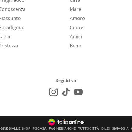
Pragmatico
Casa
Conoscenza
Mare
Riassunto
Amore
Paradigma
Cuore
Gioia
Amici
Tristezza
Bene
Seguici su
AGINEGIALLE SHOP
PGCASA
PAGINEBIANCHE
TUTTOCITTÀ
DILEI
SIVIAGGIA