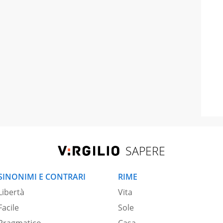
SAPERE
SINONIMI E CONTRARI
RIME
Libertà
Vita
Facile
Sole