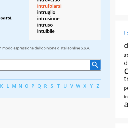
intrufolarsi
intruglio
ssarsi
,
intrusione
intruso
intuibile
I
d
un modo espressione dell’opinione di Italiaonline S.p.A.
at
d
t
K
L
M
N
O
P
Q
R
S
T
U
V
W
X
Y
Z
p
i