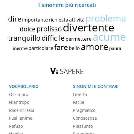
I sinonimi più ricercati
problema
dire
importante
richiesta
attività
divertente
prolisso
dolce
acume
tranquillo
difficile
permettere
amore
fare
particolare
bello
inerme
paura
SAPERE
VOCABOLARIO
SINONIMI E CONTRARI
Ossimoro
Libertà
Filantropo
Facile
Idiosincrasia
Pragmatico
Pusillanime
Conoscenza
Refuso
Riassunto
Neofita
Paradigma