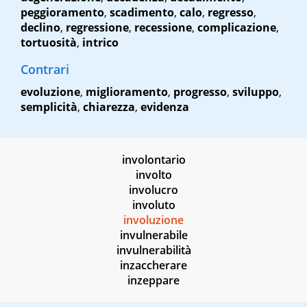
peggioramento
,
scadimento
,
calo
,
regresso
,
declino
,
regressione
,
recessione
,
complicazione
,
tortuosità
,
intrico
Contrari
evoluzione
,
miglioramento
,
progresso
,
sviluppo
,
semplicità
,
chiarezza
,
evidenza
involontario
involto
involucro
involuto
involuzione
invulnerabile
invulnerabilità
inzaccherare
inzeppare