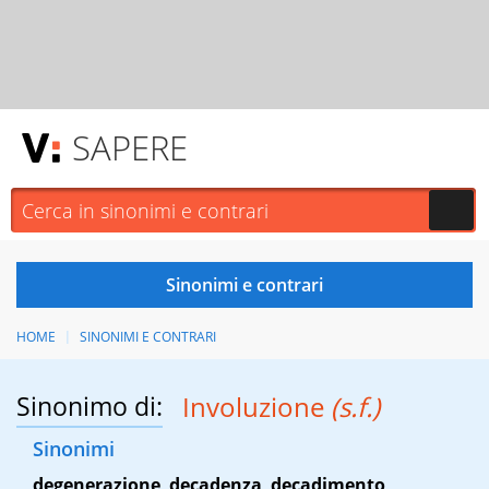
SAPERE
HOME
SINONIMI E CONTRARI
Sinonimo di:
Involuzione
(s.f.)
Sinonimi
degenerazione
,
decadenza
,
decadimento
,