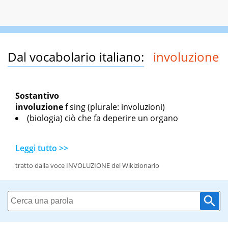
Dal vocabolario italiano:
involuzione
Sostantivo
involuzione
f sing
(plurale: involuzioni)
(biologia) ciò che fa deperire un organo
Leggi tutto >>
tratto dalla voce INVOLUZIONE del Wikizionario