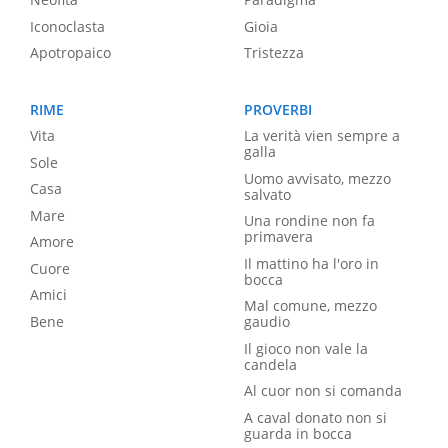
Iconoclasta
Gioia
Apotropaico
Tristezza
RIME
PROVERBI
Vita
La verità vien sempre a
galla
Sole
Uomo avvisato, mezzo
Casa
salvato
Mare
Una rondine non fa
primavera
Amore
Il mattino ha l'oro in
Cuore
bocca
Amici
Mal comune, mezzo
Bene
gaudio
Il gioco non vale la
candela
Al cuor non si comanda
A caval donato non si
guarda in bocca