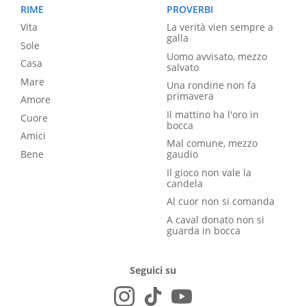
RIME
PROVERBI
Vita
La verità vien sempre a
galla
Sole
Uomo avvisato, mezzo
Casa
salvato
Mare
Una rondine non fa
primavera
Amore
Il mattino ha l'oro in
Cuore
bocca
Amici
Mal comune, mezzo
Bene
gaudio
Il gioco non vale la
candela
Al cuor non si comanda
A caval donato non si
guarda in bocca
Seguici su