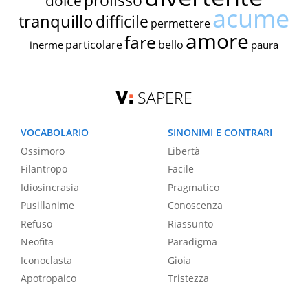
prolisso
dolce
acume
tranquillo
difficile
permettere
amore
fare
particolare
bello
inerme
paura
SAPERE
VOCABOLARIO
SINONIMI E CONTRARI
Ossimoro
Libertà
Filantropo
Facile
Idiosincrasia
Pragmatico
Pusillanime
Conoscenza
Refuso
Riassunto
Neofita
Paradigma
Iconoclasta
Gioia
Apotropaico
Tristezza