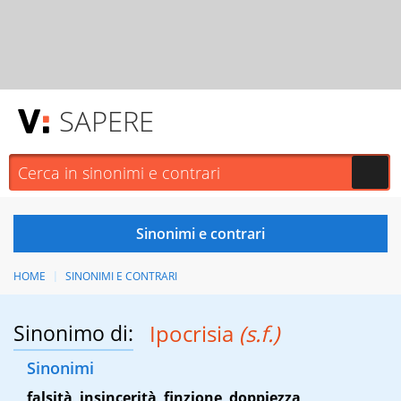
SAPERE
HOME
SINONIMI E CONTRARI
Sinonimo di:
Ipocrisia
(s.f.)
Sinonimi
falsità
,
insincerità
,
finzione
,
doppiezza
,