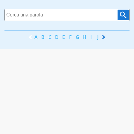
A
B
C
D
E
F
G
H
I
J
K
L
M
N