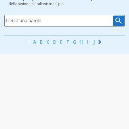
dell’opinione di Italiaonline S.p.A.
A
B
C
D
E
F
G
H
I
J
K
L
M
N