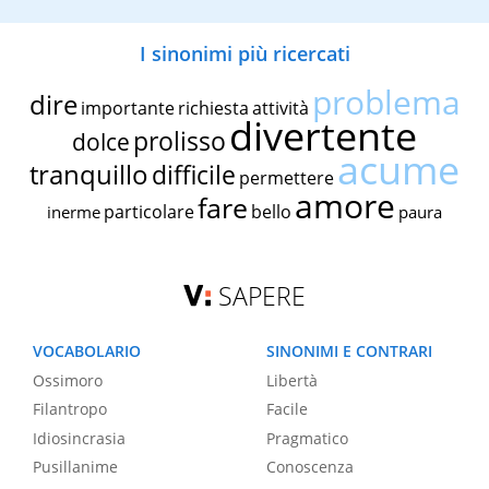
I sinonimi più ricercati
problema
dire
importante
richiesta
attività
divertente
prolisso
dolce
acume
tranquillo
difficile
permettere
amore
fare
particolare
bello
inerme
paura
SAPERE
VOCABOLARIO
SINONIMI E CONTRARI
Ossimoro
Libertà
Filantropo
Facile
Idiosincrasia
Pragmatico
Pusillanime
Conoscenza