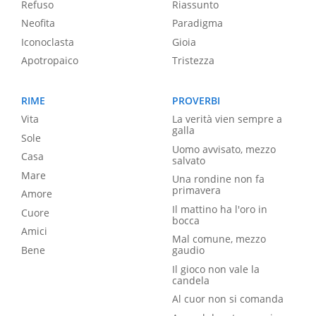
Refuso
Riassunto
Neofita
Paradigma
Iconoclasta
Gioia
Apotropaico
Tristezza
RIME
PROVERBI
Vita
La verità vien sempre a
galla
Sole
Uomo avvisato, mezzo
Casa
salvato
Mare
Una rondine non fa
primavera
Amore
Il mattino ha l'oro in
Cuore
bocca
Amici
Mal comune, mezzo
Bene
gaudio
Il gioco non vale la
candela
Al cuor non si comanda