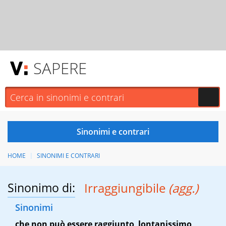
SAPERE
HOME
SINONIMI E CONTRARI
Sinonimo di:
Irraggiungibile
(agg.)
Sinonimi
che non può essere raggiunto
,
lontanissimo
,