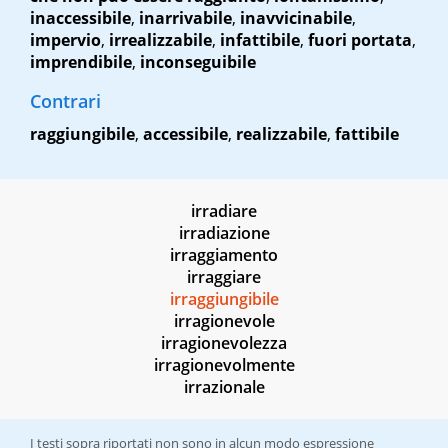
inaccessibile
,
inarrivabile
,
inavvicinabile
,
impervio
,
irrealizzabile
,
infattibile
,
fuori portata
,
imprendibile
,
inconseguibile
Contrari
raggiungibile
,
accessibile
,
realizzabile
,
fattibile
irradiare
irradiazione
irraggiamento
irraggiare
irraggiungibile
irragionevole
irragionevolezza
irragionevolmente
irrazionale
I testi sopra riportati non sono in alcun modo espressione