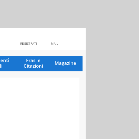
REGISTRATI
MAIL
enti
Frasi e
Magazine
li
Citazioni