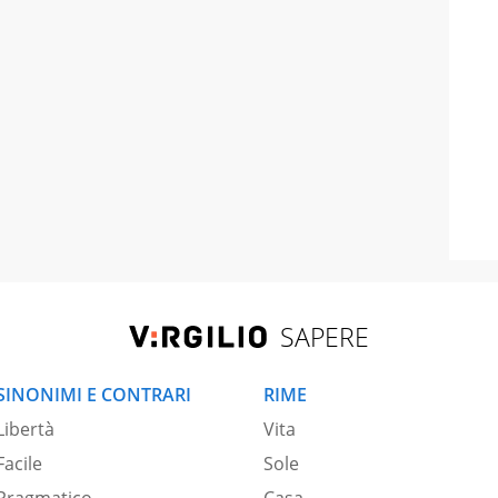
SAPERE
SINONIMI E CONTRARI
RIME
Libertà
Vita
Facile
Sole