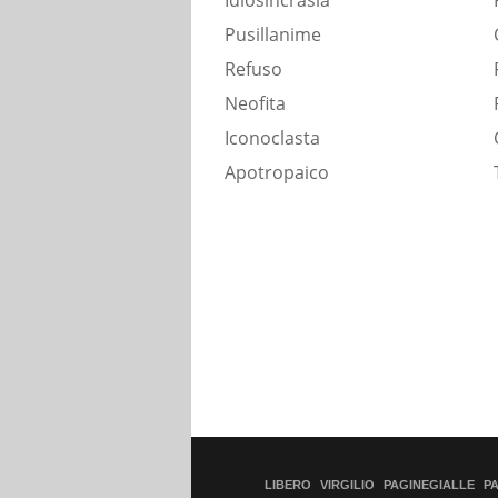
Idiosincrasia
Pusillanime
Refuso
Neofita
Iconoclasta
Apotropaico
LIBERO
VIRGILIO
PAGINEGIALLE
P