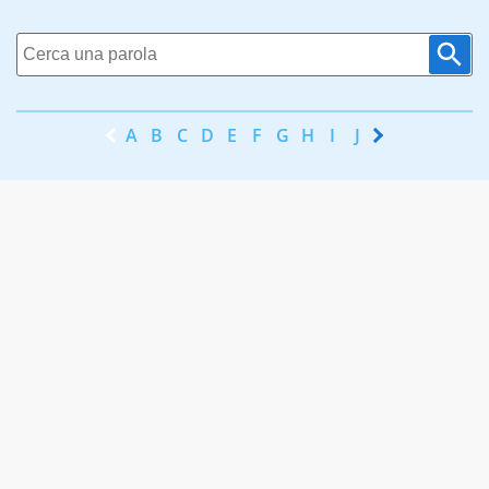
A
B
C
D
E
F
G
H
I
J
K
L
M
N