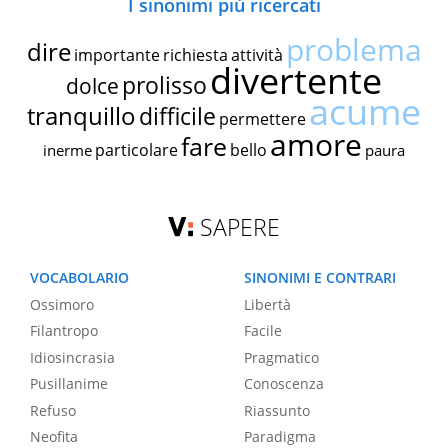
I sinonimi più ricercati
problema
dire
importante
richiesta
attività
divertente
prolisso
dolce
acume
tranquillo
difficile
permettere
amore
fare
particolare
bello
inerme
paura
SAPERE
VOCABOLARIO
SINONIMI E CONTRARI
Ossimoro
Libertà
Filantropo
Facile
Idiosincrasia
Pragmatico
Pusillanime
Conoscenza
Refuso
Riassunto
Neofita
Paradigma