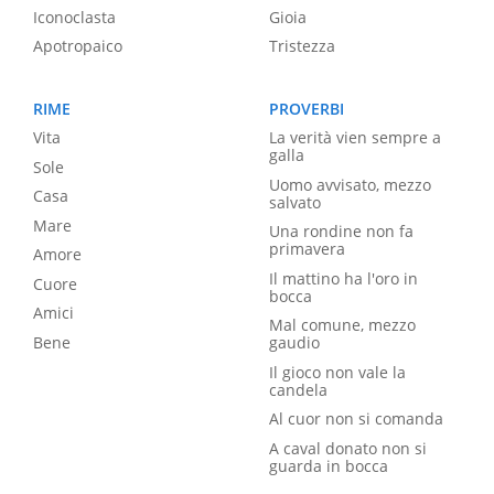
Iconoclasta
Gioia
Apotropaico
Tristezza
RIME
PROVERBI
Vita
La verità vien sempre a
galla
Sole
Uomo avvisato, mezzo
Casa
salvato
Mare
Una rondine non fa
primavera
Amore
Il mattino ha l'oro in
Cuore
bocca
Amici
Mal comune, mezzo
Bene
gaudio
Il gioco non vale la
candela
Al cuor non si comanda
A caval donato non si
guarda in bocca