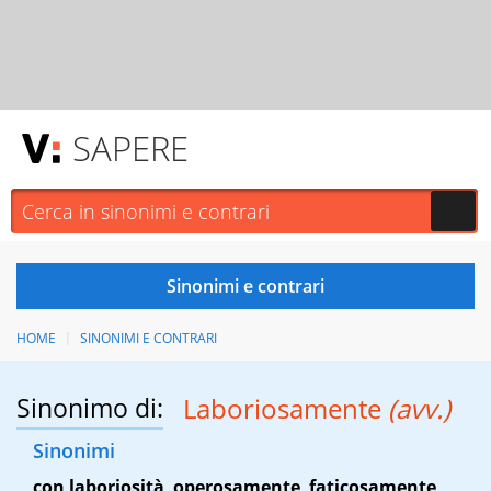
SAPERE
HOME
SINONIMI E CONTRARI
Sinonimo di:
Laboriosamente
(avv.)
Sinonimi
con laboriosità
,
operosamente
,
faticosamente
,