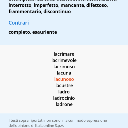
interrotto
,
imperfetto
,
mancante
,
difettoso
,
frammentario
,
discontinuo
Contrari
completo
,
esauriente
lacrimare
lacrimevole
lacrimoso
lacuna
lacunoso
lacustre
ladro
ladrocinio
ladrone
I testi sopra riportati non sono in alcun modo espressione
dell’opinione di Italiaonline S.p.A.