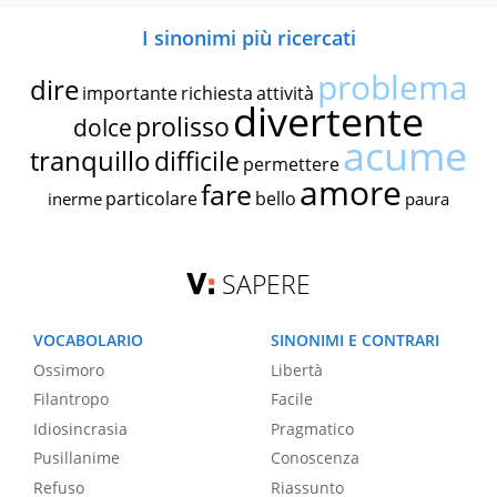
I sinonimi più ricercati
problema
dire
importante
richiesta
attività
divertente
prolisso
dolce
acume
tranquillo
difficile
permettere
amore
fare
particolare
bello
inerme
paura
SAPERE
VOCABOLARIO
SINONIMI E CONTRARI
Ossimoro
Libertà
Filantropo
Facile
Idiosincrasia
Pragmatico
Pusillanime
Conoscenza
Refuso
Riassunto