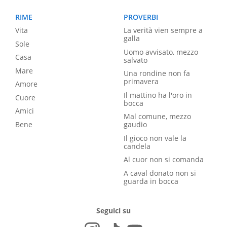
RIME
PROVERBI
Vita
La verità vien sempre a
galla
Sole
Uomo avvisato, mezzo
Casa
salvato
Mare
Una rondine non fa
primavera
Amore
Il mattino ha l'oro in
Cuore
bocca
Amici
Mal comune, mezzo
Bene
gaudio
Il gioco non vale la
candela
Al cuor non si comanda
A caval donato non si
guarda in bocca
Seguici su