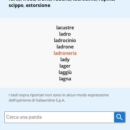
scippo
,
estorsione
lacustre
ladro
ladrocinio
ladrone
ladroneria
lady
lager
laggiù
lagna
I testi sopra riportati non sono in alcun modo espressione
dell’opinione di Italiaonline S.p.A.