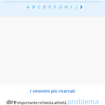
A
B
C
D
E
F
G
H
I
J
K
L
M
N
I sinonimi più ricercati
problema
dire
importante
richiesta
attività