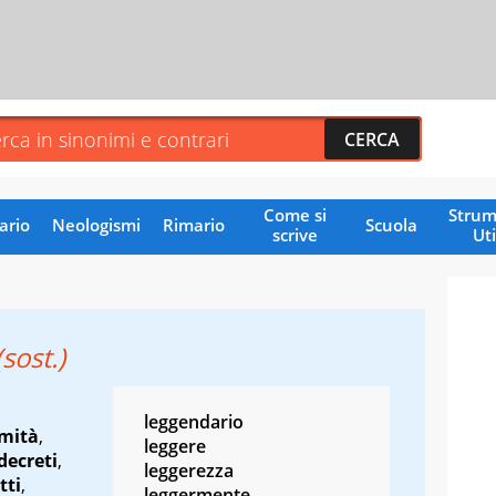
Come si
Strum
ario
Neologismi
Rimario
Scuola
scrive
Uti
(sost.)
leggendario
imità
,
leggere
decreti
,
leggerezza
tti
,
leggermente