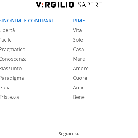
SAPERE
SINONIMI E CONTRARI
RIME
Libertà
Vita
Facile
Sole
Pragmatico
Casa
Conoscenza
Mare
Riassunto
Amore
Paradigma
Cuore
Gioia
Amici
Tristezza
Bene
Seguici su