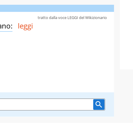
tratto dalla voce LEGGI del Wikizionario
ano:
leggi