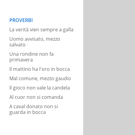
PROVERBI
La verità vien sempre a galla
Uomo avvisato, mezzo
salvato
Una rondine non fa
primavera
Il mattino ha l'oro in bocca
Mal comune, mezzo gaudio
Il gioco non vale la candela
Al cuor non si comanda
A caval donato non si
guarda in bocca