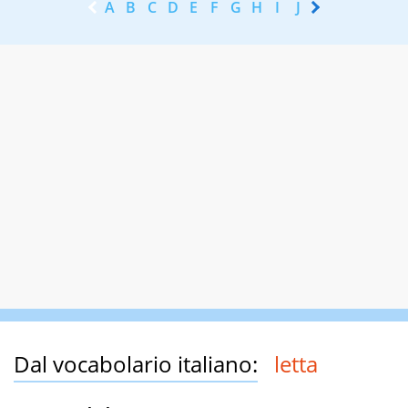
A
B
C
D
E
F
G
H
I
J
K
L
M
N
Dal vocabolario italiano:
letta