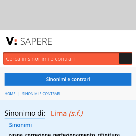
SAPERE
HOME
SINONIMI E CONTRARI
Sinonimo di:
Lima
(s.f.)
Sinonimi
raspa
,
correzione
,
perfezionamento
,
rifinitura
,