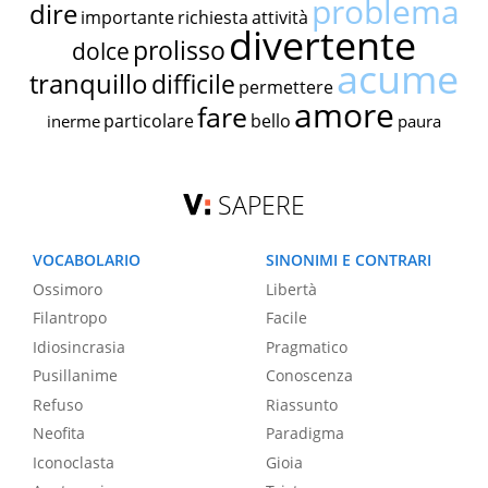
problema
dire
importante
richiesta
attività
divertente
prolisso
dolce
acume
tranquillo
difficile
permettere
amore
fare
particolare
bello
inerme
paura
SAPERE
VOCABOLARIO
SINONIMI E CONTRARI
Ossimoro
Libertà
Filantropo
Facile
Idiosincrasia
Pragmatico
Pusillanime
Conoscenza
Refuso
Riassunto
Neofita
Paradigma
Iconoclasta
Gioia