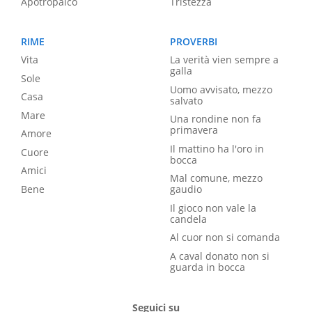
Apotropaico
Tristezza
RIME
PROVERBI
Vita
La verità vien sempre a
galla
Sole
Uomo avvisato, mezzo
Casa
salvato
Mare
Una rondine non fa
primavera
Amore
Il mattino ha l'oro in
Cuore
bocca
Amici
Mal comune, mezzo
Bene
gaudio
Il gioco non vale la
candela
Al cuor non si comanda
A caval donato non si
guarda in bocca
Seguici su