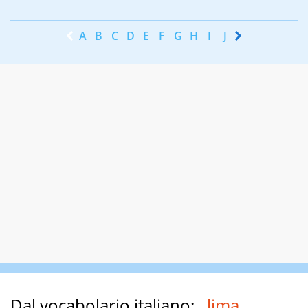
A
B
C
D
E
F
G
H
I
J
K
L
M
N
Dal vocabolario italiano:
lima