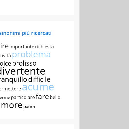
 sinonimi più ricercati
ire
importante
richiesta
problema
tività
prolisso
olce
divertente
ranquillo
difficile
acume
ermettere
fare
particolare
bello
nerme
amore
paura