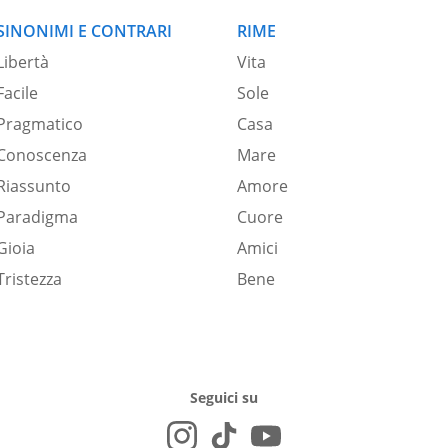
SINONIMI E CONTRARI
RIME
Libertà
Vita
Facile
Sole
Pragmatico
Casa
Conoscenza
Mare
Riassunto
Amore
Paradigma
Cuore
Gioia
Amici
Tristezza
Bene
Seguici su