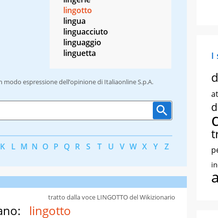
lingotto
lingua
linguacciuto
linguaggio
linguetta
I
d
un modo espressione dell’opinione di Italiaonline S.p.A.
at
d
t
K
L
M
N
O
P
Q
R
S
T
U
V
W
X
Y
Z
p
i
tratto dalla voce LINGOTTO del Wikizionario
ano:
lingotto