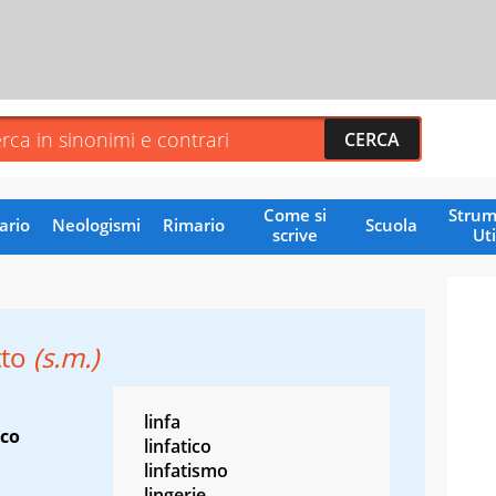
Come si
Strum
ario
Neologismi
Rimario
Scuola
scrive
Uti
tto
(s.m.)
linfa
co
linfatico
linfatismo
lingerie