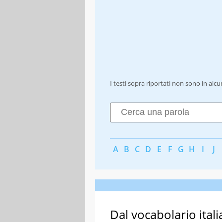
I testi sopra riportati non sono in alc
A
B
C
D
E
F
G
H
I
J
Dal vocabolario itali