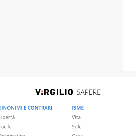
SAPERE
SINONIMI E CONTRARI
RIME
Libertà
Vita
Facile
Sole