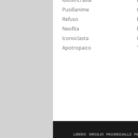
Idiosincrasia
Pusillanime
Refuso
Neofita
Iconoclasta
Apotropaico
LIBERO
VIRGILIO
PAGINEGIALLE
P