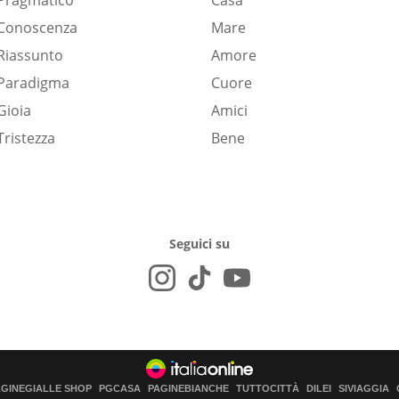
Pragmatico
Casa
Conoscenza
Mare
Riassunto
Amore
Paradigma
Cuore
Gioia
Amici
Tristezza
Bene
Seguici su
AGINEGIALLE SHOP
PGCASA
PAGINEBIANCHE
TUTTOCITTÀ
DILEI
SIVIAGGIA