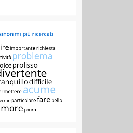
 sinonimi più ricercati
ire
importante
richiesta
problema
tività
prolisso
olce
divertente
ranquillo
difficile
acume
ermettere
fare
particolare
bello
nerme
amore
paura