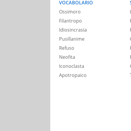
VOCABOLARIO
Ossimoro
Filantropo
Idiosincrasia
Pusillanime
Refuso
Neofita
Iconoclasta
Apotropaico