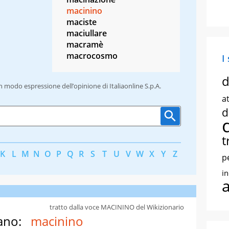
macinino
maciste
maciullare
macramè
macrocosmo
I
d
un modo espressione dell’opinione di Italiaonline S.p.A.
at
d
t
K
L
M
N
O
P
Q
R
S
T
U
V
W
X
Y
Z
p
i
tratto dalla voce MACININO del Wikizionario
ano:
macinino