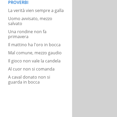
PROVERBI
La verità vien sempre a galla
Uomo avvisato, mezzo
salvato
Una rondine non fa
primavera
Il mattino ha l'oro in bocca
Mal comune, mezzo gaudio
Il gioco non vale la candela
Al cuor non si comanda
A caval donato non si
guarda in bocca