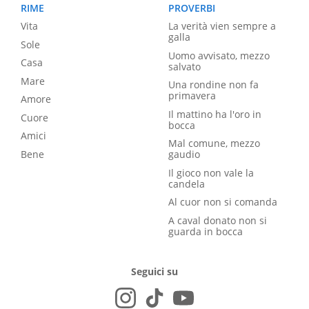
RIME
PROVERBI
Vita
La verità vien sempre a
galla
Sole
Uomo avvisato, mezzo
Casa
salvato
Mare
Una rondine non fa
primavera
Amore
Il mattino ha l'oro in
Cuore
bocca
Amici
Mal comune, mezzo
Bene
gaudio
Il gioco non vale la
candela
Al cuor non si comanda
A caval donato non si
guarda in bocca
Seguici su