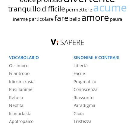
acume
tranquillo
difficile
permettere
amore
fare
particolare
bello
inerme
paura
SAPERE
VOCABOLARIO
SINONIMI E CONTRARI
Ossimoro
Libertà
Filantropo
Facile
Idiosincrasia
Pragmatico
Pusillanime
Conoscenza
Refuso
Riassunto
Neofita
Paradigma
Iconoclasta
Gioia
Apotropaico
Tristezza