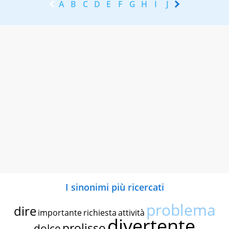
A
B
C
D
E
F
G
H
I
J
K
L
M
N
I sinonimi più ricercati
problema
dire
importante
richiesta
attività
divertente
prolisso
dolce