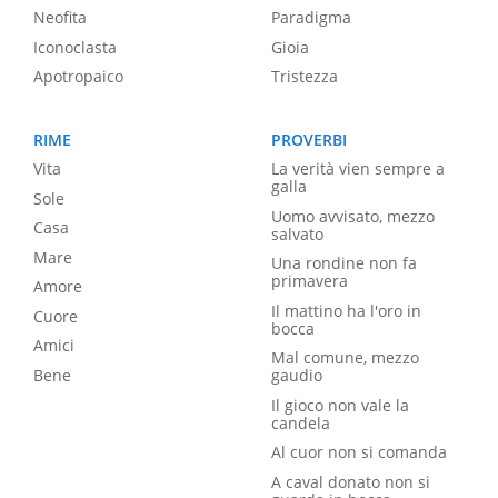
Neofita
Paradigma
Iconoclasta
Gioia
Apotropaico
Tristezza
RIME
PROVERBI
Vita
La verità vien sempre a
galla
Sole
Uomo avvisato, mezzo
Casa
salvato
Mare
Una rondine non fa
primavera
Amore
Il mattino ha l'oro in
Cuore
bocca
Amici
Mal comune, mezzo
Bene
gaudio
Il gioco non vale la
candela
Al cuor non si comanda
A caval donato non si