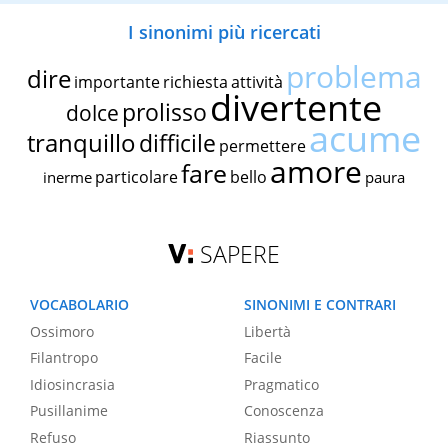
I sinonimi più ricercati
problema
dire
importante
richiesta
attività
divertente
prolisso
dolce
acume
tranquillo
difficile
permettere
amore
fare
particolare
bello
inerme
paura
SAPERE
VOCABOLARIO
SINONIMI E CONTRARI
Ossimoro
Libertà
Filantropo
Facile
Idiosincrasia
Pragmatico
Pusillanime
Conoscenza
Refuso
Riassunto