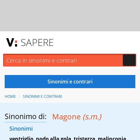
SAPERE
HOME
SINONIMI E CONTRARI
Sinonimo di:
Magone
(s.m.)
Sinonimi
ventriglio
,
nodo alla gola
,
tristezza
,
malinconia
,