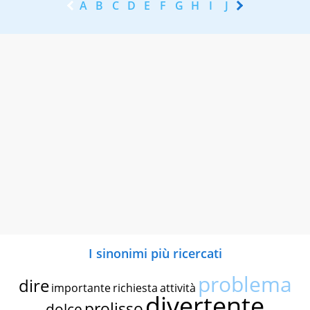
A
B
C
D
E
F
G
H
I
J
K
L
M
N
I sinonimi più ricercati
problema
dire
importante
richiesta
attività
divertente
prolisso
dolce