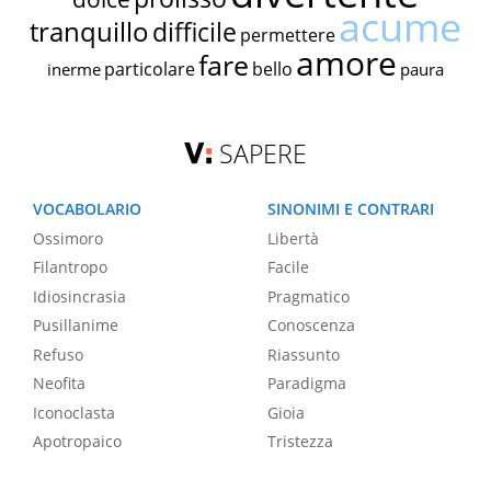
acume
tranquillo
difficile
permettere
amore
fare
particolare
bello
inerme
paura
SAPERE
VOCABOLARIO
SINONIMI E CONTRARI
Ossimoro
Libertà
Filantropo
Facile
Idiosincrasia
Pragmatico
Pusillanime
Conoscenza
Refuso
Riassunto
Neofita
Paradigma
Iconoclasta
Gioia
Apotropaico
Tristezza