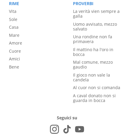
RIME
PROVERBI
Vita
La verità vien sempre a
galla
Sole
Uomo avvisato, mezzo
Casa
salvato
Mare
Una rondine non fa
primavera
Amore
Il mattino ha l'oro in
Cuore
bocca
Amici
Mal comune, mezzo
Bene
gaudio
Il gioco non vale la
candela
Al cuor non si comanda
A caval donato non si
guarda in bocca
Seguici su