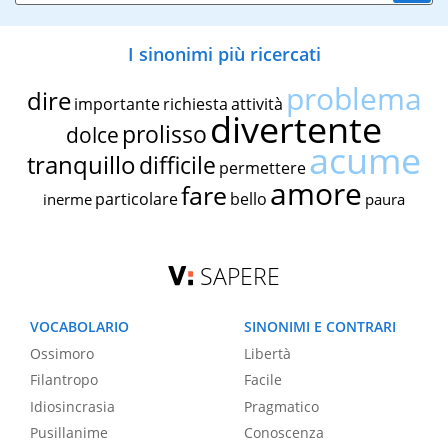
I sinonimi più ricercati
problema
dire
importante
richiesta
attività
divertente
prolisso
dolce
acume
tranquillo
difficile
permettere
amore
fare
particolare
bello
inerme
paura
SAPERE
VOCABOLARIO
SINONIMI E CONTRARI
Ossimoro
Libertà
Filantropo
Facile
Idiosincrasia
Pragmatico
Pusillanime
Conoscenza