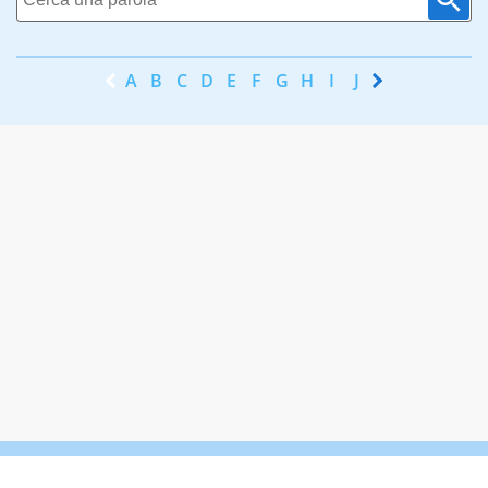
A
B
C
D
E
F
G
H
I
J
K
L
M
N