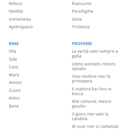
Refuso
Riassunto
Neofita
Paradigma
Iconoclasta
Gioia
Apotropaico
Tristezza
RIME
PROVERBI
Vita
La verità vien sempre a
galla
Sole
Uomo avvisato, mezzo
Casa
salvato
Mare
Una rondine non fa
primavera
Amore
Il mattino ha l'oro in
Cuore
bocca
Amici
Mal comune, mezzo
Bene
gaudio
Il gioco non vale la
candela
Al cuor non si comanda