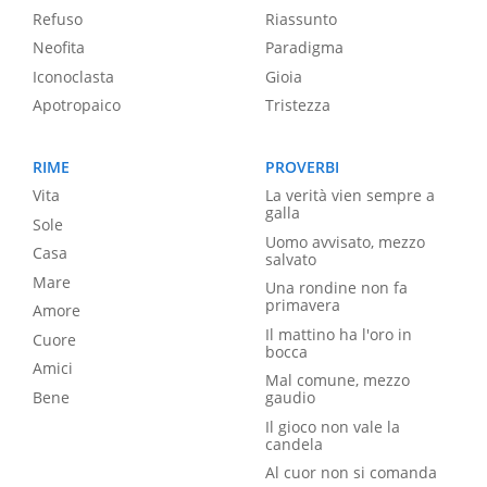
Refuso
Riassunto
Neofita
Paradigma
Iconoclasta
Gioia
Apotropaico
Tristezza
RIME
PROVERBI
Vita
La verità vien sempre a
galla
Sole
Uomo avvisato, mezzo
Casa
salvato
Mare
Una rondine non fa
primavera
Amore
Il mattino ha l'oro in
Cuore
bocca
Amici
Mal comune, mezzo
Bene
gaudio
Il gioco non vale la
candela
Al cuor non si comanda