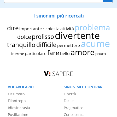
I sinonimi più ricercati
problema
dire
importante
richiesta
attività
divertente
prolisso
dolce
acume
tranquillo
difficile
permettere
amore
fare
particolare
bello
inerme
paura
SAPERE
VOCABOLARIO
SINONIMI E CONTRARI
Ossimoro
Libertà
Filantropo
Facile
Idiosincrasia
Pragmatico
Pusillanime
Conoscenza