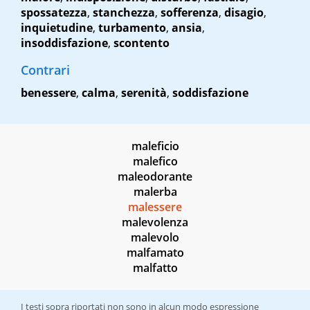
spossatezza
,
stanchezza
,
sofferenza
,
disagio
,
inquietudine
,
turbamento
,
ansia
,
insoddisfazione
,
scontento
Contrari
benessere
,
calma
,
serenità
,
soddisfazione
maleficio
malefico
maleodorante
malerba
malessere
malevolenza
malevolo
malfamato
malfatto
I testi sopra riportati non sono in alcun modo espressione