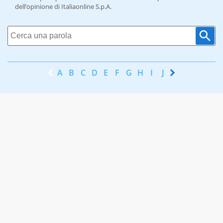
dell’opinione di Italiaonline S.p.A.
A
B
C
D
E
F
G
H
I
J
K
L
M
N