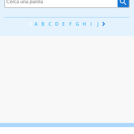
A
B
C
D
E
F
G
H
I
J
K
L
M
N