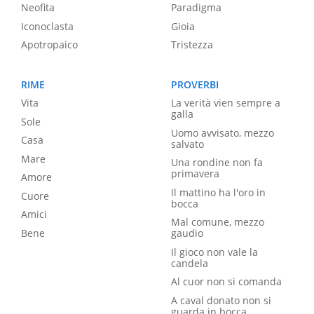
Neofita
Paradigma
Iconoclasta
Gioia
Apotropaico
Tristezza
RIME
PROVERBI
Vita
La verità vien sempre a
galla
Sole
Uomo avvisato, mezzo
Casa
salvato
Mare
Una rondine non fa
primavera
Amore
Il mattino ha l'oro in
Cuore
bocca
Amici
Mal comune, mezzo
Bene
gaudio
Il gioco non vale la
candela
Al cuor non si comanda
A caval donato non si
guarda in bocca