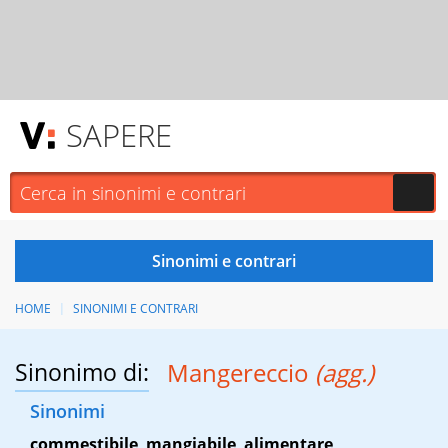
SAPERE
HOME
SINONIMI E CONTRARI
Sinonimo di:
Mangereccio
(agg.)
Sinonimi
commestibile
,
mangiabile
,
alimentare