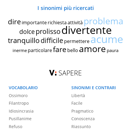
I sinonimi più ricercati
problema
dire
importante
richiesta
attività
divertente
prolisso
dolce
acume
tranquillo
difficile
permettere
amore
fare
particolare
bello
inerme
paura
SAPERE
VOCABOLARIO
SINONIMI E CONTRARI
Ossimoro
Libertà
Filantropo
Facile
Idiosincrasia
Pragmatico
Pusillanime
Conoscenza
Refuso
Riassunto