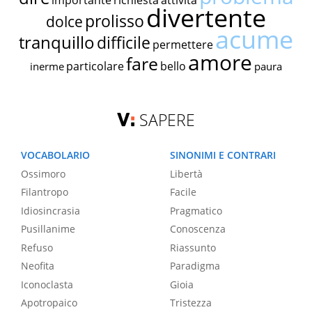
importante
richiesta
attività
divertente
prolisso
dolce
acume
tranquillo
difficile
permettere
amore
fare
particolare
bello
inerme
paura
SAPERE
VOCABOLARIO
SINONIMI E CONTRARI
Ossimoro
Libertà
Filantropo
Facile
Idiosincrasia
Pragmatico
Pusillanime
Conoscenza
Refuso
Riassunto
Neofita
Paradigma
Iconoclasta
Gioia
Apotropaico
Tristezza