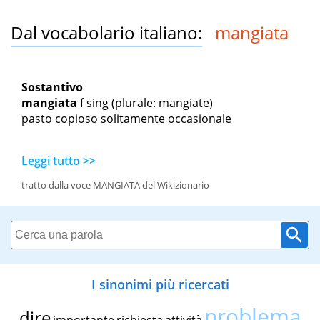
Dal vocabolario italiano:
mangiata
Sostantivo
mangiata
f sing
(plurale: mangiate)
pasto copioso solitamente occasionale
Leggi tutto >>
tratto dalla voce MANGIATA del Wikizionario
I sinonimi più ricercati
problema
dire