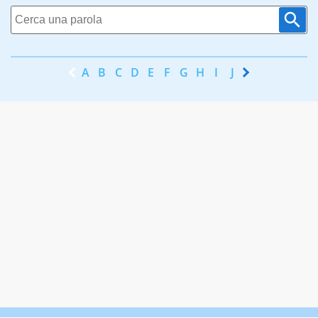
A
B
C
D
E
F
G
H
I
J
K
L
M
N