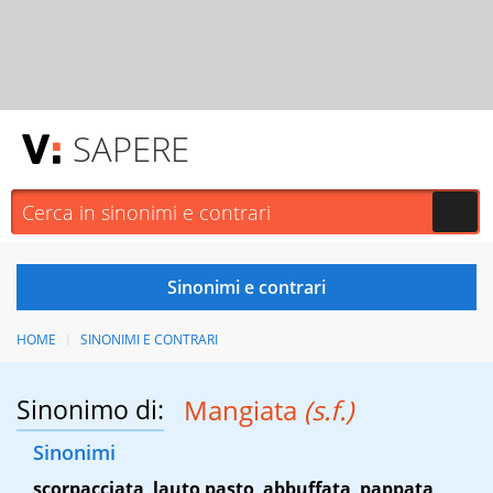
SAPERE
HOME
SINONIMI E CONTRARI
Sinonimo di:
Mangiata
(s.f.)
Sinonimi
scorpacciata
,
lauto pasto
,
abbuffata
,
pappata
,