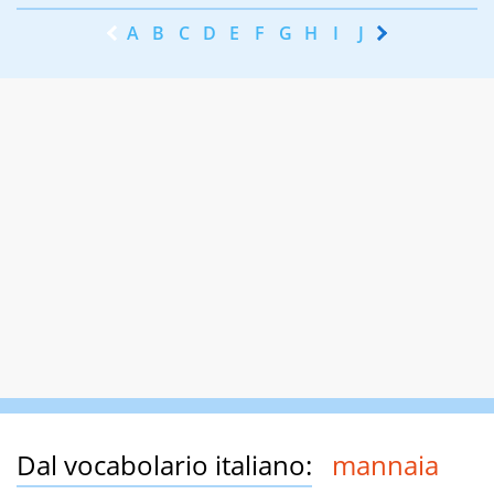
A
B
C
D
E
F
G
H
I
J
K
L
M
N
Dal vocabolario italiano:
mannaia