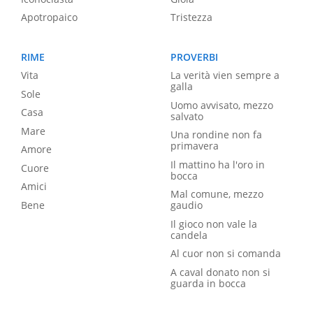
Apotropaico
Tristezza
RIME
PROVERBI
Vita
La verità vien sempre a
galla
Sole
Uomo avvisato, mezzo
Casa
salvato
Mare
Una rondine non fa
primavera
Amore
Il mattino ha l'oro in
Cuore
bocca
Amici
Mal comune, mezzo
Bene
gaudio
Il gioco non vale la
candela
Al cuor non si comanda
A caval donato non si
guarda in bocca