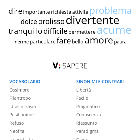
problema
dire
importante
richiesta
attività
divertente
prolisso
dolce
acume
tranquillo
difficile
permettere
amore
fare
particolare
bello
inerme
paura
SAPERE
VOCABOLARIO
SINONIMI E CONTRARI
Ossimoro
Libertà
Filantropo
Facile
Idiosincrasia
Pragmatico
Pusillanime
Conoscenza
Refuso
Riassunto
Neofita
Paradigma
Iconoclasta
Gioia