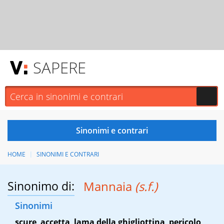
SAPERE
HOME
SINONIMI E CONTRARI
Sinonimo di:
Mannaia
(s.f.)
Sinonimi
scure
,
accetta
,
lama della ghigliottina
,
pericolo