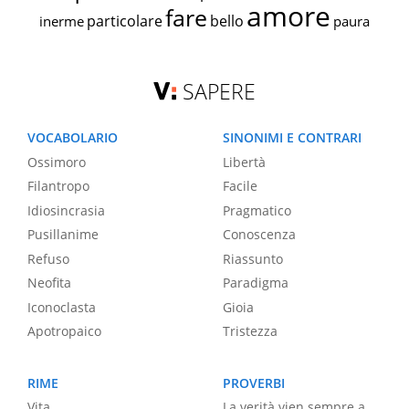
amore
fare
particolare
bello
inerme
paura
SAPERE
VOCABOLARIO
SINONIMI E CONTRARI
Ossimoro
Libertà
Filantropo
Facile
Idiosincrasia
Pragmatico
Pusillanime
Conoscenza
Refuso
Riassunto
Neofita
Paradigma
Iconoclasta
Gioia
Apotropaico
Tristezza
RIME
PROVERBI
Vita
La verità vien sempre a