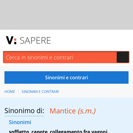
SAPERE
HOME
SINONIMI E CONTRARI
Sinonimo di:
Mantice
(s.m.)
Sinonimi
soffietto
,
capote
,
collegamento fra vagoni