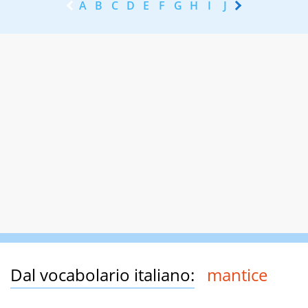
A
B
C
D
E
F
G
H
I
J
K
L
M
N
Dal vocabolario italiano:
mantice