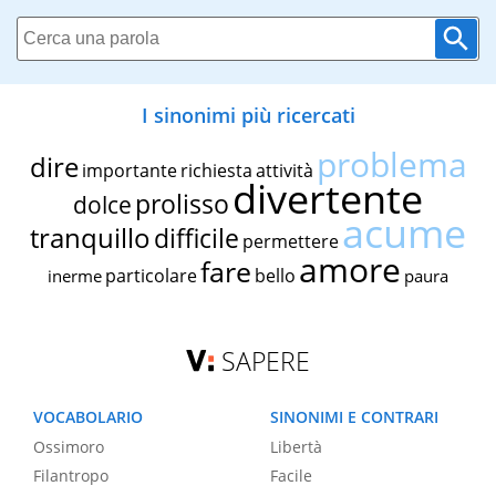
I sinonimi più ricercati
problema
dire
importante
richiesta
attività
divertente
prolisso
dolce
acume
tranquillo
difficile
permettere
amore
fare
particolare
bello
inerme
paura
SAPERE
VOCABOLARIO
SINONIMI E CONTRARI
Ossimoro
Libertà
Filantropo
Facile