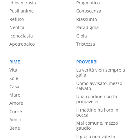
Idiosincrasia
Pragmatico
Pusillanime
Conoscenza
Refuso
Riassunto
Neofita
Paradigma
Iconoclasta
Gioia
Apotropaico
Tristezza
RIME
PROVERBI
Vita
La verità vien sempre a
galla
Sole
Uomo avvisato, mezzo
Casa
salvato
Mare
Una rondine non fa
primavera
Amore
Il mattino ha l'oro in
Cuore
bocca
Amici
Mal comune, mezzo
Bene
gaudio
Il gioco non vale la