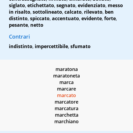
siglato
,
etichettato
,
segnato
,
evidenziato
,
messo
in risalto
,
sottolineato
,
calcato
,
rilevato
,
ben
distinto
,
spiccato
,
accentuato
,
evidente
,
forte
,
pesante
,
netto
Contrari
indistinto
,
impercettibile
,
sfumato
maratona
maratoneta
marca
marcare
marcato
marcatore
marcatura
marchetta
marchiano