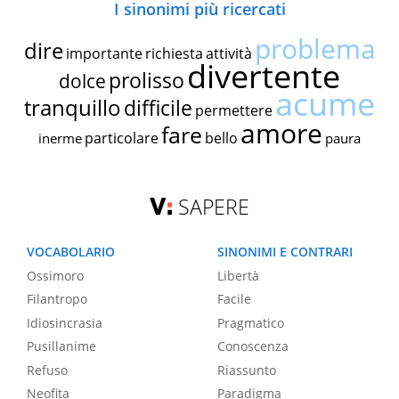
I sinonimi più ricercati
problema
dire
importante
richiesta
attività
divertente
prolisso
dolce
acume
tranquillo
difficile
permettere
amore
fare
particolare
bello
inerme
paura
SAPERE
VOCABOLARIO
SINONIMI E CONTRARI
Ossimoro
Libertà
Filantropo
Facile
Idiosincrasia
Pragmatico
Pusillanime
Conoscenza
Refuso
Riassunto
Neofita
Paradigma