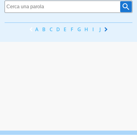
A
B
C
D
E
F
G
H
I
J
K
L
M
N