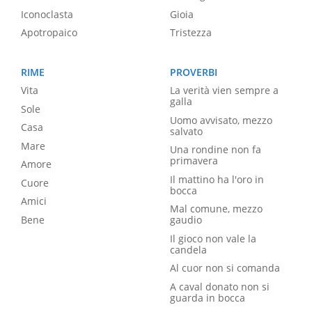
Iconoclasta
Gioia
Apotropaico
Tristezza
RIME
PROVERBI
Vita
La verità vien sempre a
galla
Sole
Uomo avvisato, mezzo
Casa
salvato
Mare
Una rondine non fa
primavera
Amore
Il mattino ha l'oro in
Cuore
bocca
Amici
Mal comune, mezzo
Bene
gaudio
Il gioco non vale la
candela
Al cuor non si comanda
A caval donato non si
guarda in bocca