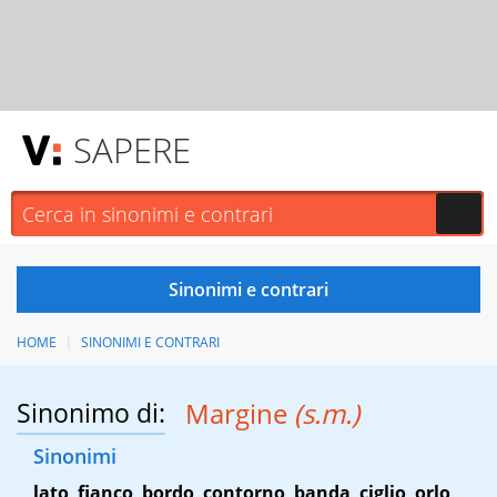
SAPERE
HOME
SINONIMI E CONTRARI
Sinonimo di:
Margine
(s.m.)
Sinonimi
lato
,
fianco
,
bordo
,
contorno
,
banda
,
ciglio
,
orlo
,