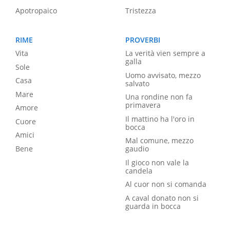
Apotropaico
Tristezza
RIME
PROVERBI
Vita
La verità vien sempre a
galla
Sole
Uomo avvisato, mezzo
Casa
salvato
Mare
Una rondine non fa
primavera
Amore
Il mattino ha l'oro in
Cuore
bocca
Amici
Mal comune, mezzo
Bene
gaudio
Il gioco non vale la
candela
Al cuor non si comanda
A caval donato non si
guarda in bocca