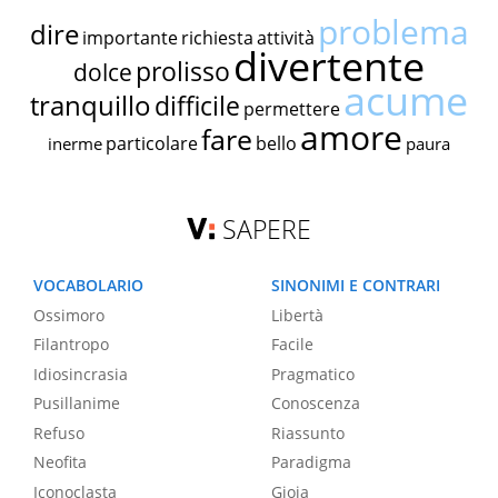
problema
dire
importante
richiesta
attività
divertente
prolisso
dolce
acume
tranquillo
difficile
permettere
amore
fare
particolare
bello
inerme
paura
SAPERE
VOCABOLARIO
SINONIMI E CONTRARI
Ossimoro
Libertà
Filantropo
Facile
Idiosincrasia
Pragmatico
Pusillanime
Conoscenza
Refuso
Riassunto
Neofita
Paradigma
Iconoclasta
Gioia