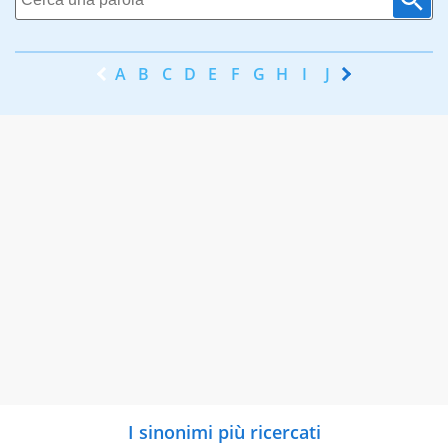
A
B
C
D
E
F
G
H
I
J
K
L
M
N
I sinonimi più ricercati