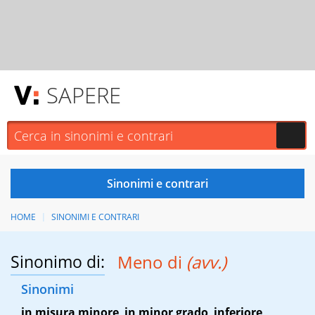
SAPERE
HOME
SINONIMI E CONTRARI
Sinonimo di:
Meno di
(avv.)
Sinonimi
in misura minore
,
in minor grado
,
inferiore
,