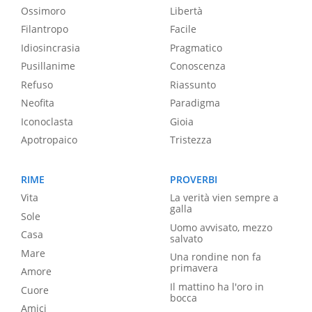
Ossimoro
Libertà
Filantropo
Facile
Idiosincrasia
Pragmatico
Pusillanime
Conoscenza
Refuso
Riassunto
Neofita
Paradigma
Iconoclasta
Gioia
Apotropaico
Tristezza
RIME
PROVERBI
Vita
La verità vien sempre a
galla
Sole
Uomo avvisato, mezzo
Casa
salvato
Mare
Una rondine non fa
primavera
Amore
Il mattino ha l'oro in
Cuore
bocca
Amici