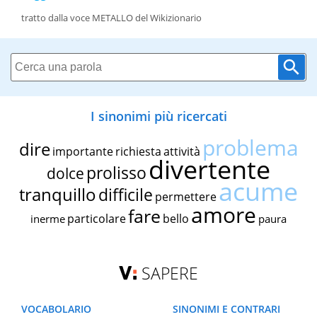
tratto dalla voce METALLO del Wikizionario
I sinonimi più ricercati
problema
dire
importante
richiesta
attività
divertente
prolisso
dolce
acume
tranquillo
difficile
permettere
amore
fare
particolare
bello
inerme
paura
SAPERE
VOCABOLARIO
SINONIMI E CONTRARI