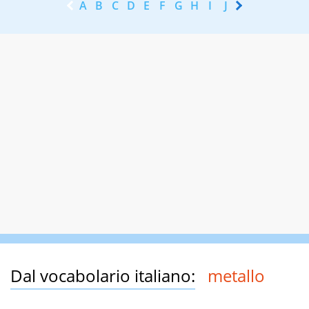
A
B
C
D
E
F
G
H
I
J
K
L
M
N
Dal vocabolario italiano:
metallo