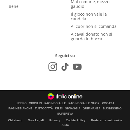
Mal comune, mezzo
Bene
gaudio
Il gioco non vale la
candela
Al cuor non si comanda
A caval donato non si
guarda in bocca
Seguici su
LIBERO
VIRGILIO
PAGINEGIALLE
PAGINEGIALLE SHOP
PGCASA
PAGINEBIANCHE
TUTTOCITTÀ
DILEI
SIVIAGGIA
QUIFINANZA
BUONISSIMO
SUPEREVA
Chi siamo
Note Legali
Privacy
Cookie Policy
Preferenze sui cookie
Aiuto