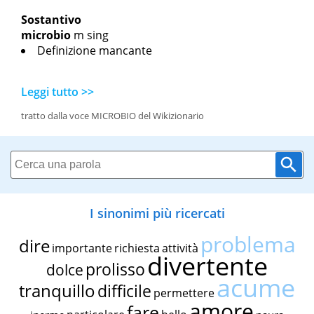
Sostantivo
microbio
m sing
Definizione mancante
Leggi tutto >>
tratto dalla voce MICROBIO del Wikizionario
I sinonimi più ricercati
problema
dire
importante
richiesta
attività
divertente
prolisso
dolce
acume
tranquillo
difficile
permettere
amore
fare