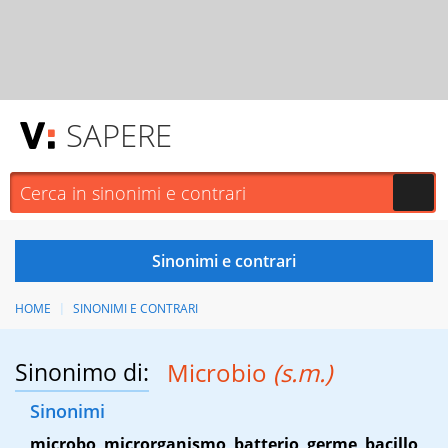
SAPERE
HOME
SINONIMI E CONTRARI
Sinonimo di:
Microbio
(s.m.)
Sinonimi
microbo
,
microrganismo
,
batterio
,
germe
,
bacillo