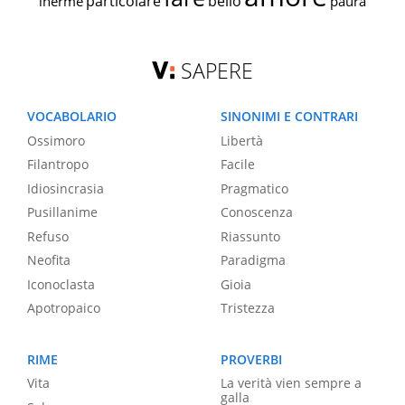
particolare
bello
inerme
paura
SAPERE
VOCABOLARIO
SINONIMI E CONTRARI
Ossimoro
Libertà
Filantropo
Facile
Idiosincrasia
Pragmatico
Pusillanime
Conoscenza
Refuso
Riassunto
Neofita
Paradigma
Iconoclasta
Gioia
Apotropaico
Tristezza
RIME
PROVERBI
Vita
La verità vien sempre a
galla