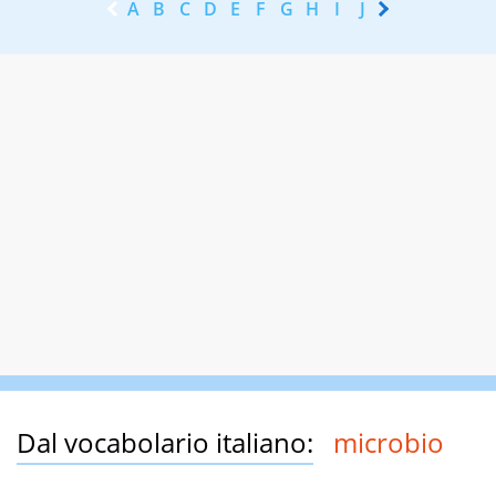
A
B
C
D
E
F
G
H
I
J
K
L
M
N
Dal vocabolario italiano:
microbio